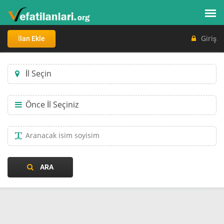
Giriş
İlan Ekle
İl Seçin
Önce İl Seçiniz
ARA