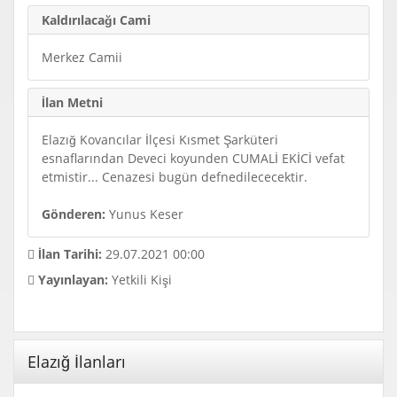
Kaldırılacağı Cami
Merkez Camii
İlan Metni
Elazığ Kovancılar İlçesi Kısmet Şarküteri
esnaflarından Deveci koyunden CUMALİ EKİCİ vefat
etmistir... Cenazesi bugün defnedilececektir.
Gönderen:
Yunus Keser
İlan Tarihi:
29.07.2021 00:00
Yayınlayan:
Yetkili Kişi
Elazığ İlanları