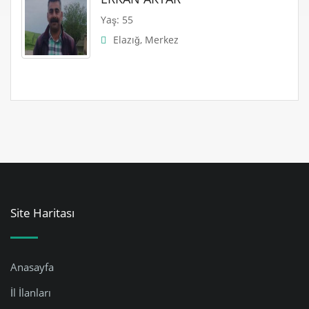
Yaş: 55
Elazığ, Merkez
Site Haritası
Anasayfa
İl İlanları