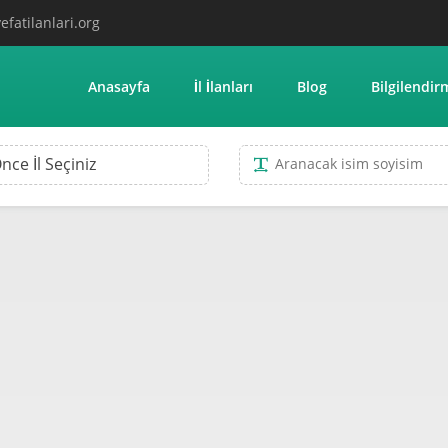
efatilanlari.org
Anasayfa
İl İlanları
Blog
Bilgilendir
nce İl Seçiniz