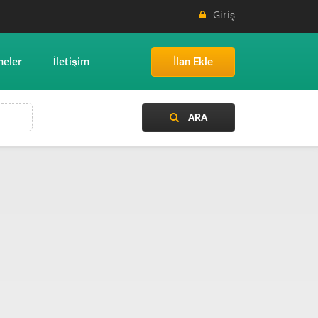
Giriş
meler
İletişim
İlan Ekle
ARA