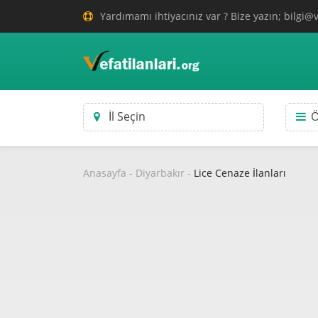
Yardımamı ihtiyacınız var ? Bize yazın; bilgi@v
İl Seçin
Ö
Anasayfa
-
Diyarbakır
-
Lice Cenaze İlanları